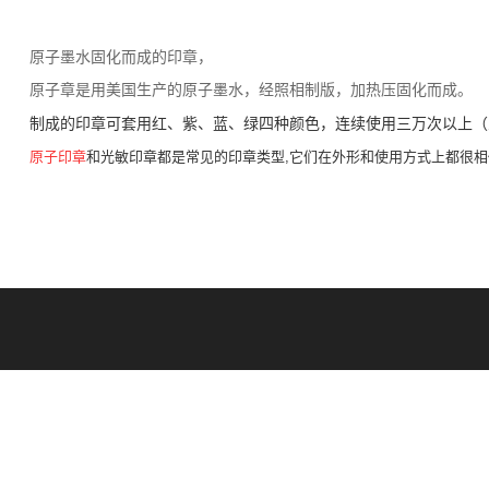
原子墨水固化而成的印章，
原子章是用美国生产的原子墨水，经照相制版，加热压固化而成。
制成的印章可套用红、紫、蓝、绿四种颜色，连续使用三万次以上（
原子印章
和光敏印章都是常见的印章类型,它们在外形和使用方式上都很相