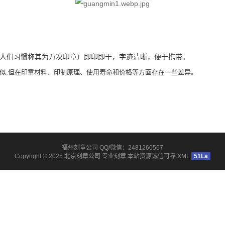
人们习惯称其为万次印章）即印即干，字迹清
晰，便于携
带。
似,但在印章材料、印制原理、使用寿命和价格等方面存在一些差异。
福州刻章公司 QQ/微信：2481260567
Copyright © 2025
北京刻章公司
专业刻章 本站资源诚信可靠
XML
51La