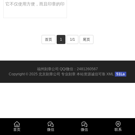
它不仅使用方便，而且印章的印
面可随意更换，方便用户多···
首页
1
1/1
尾页
福州刻章公司 QQ/微信：2481260567
Copyright © 2025
北京刻章公司
专业刻章 本站资源诚信可靠
XML
51La
首页
微信
微信
联系